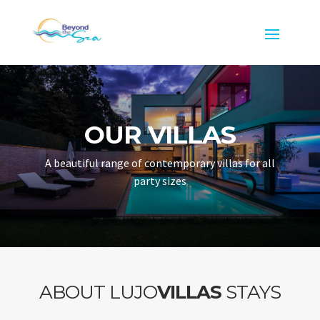
OUR VILLAS
A beautiful range of contemporary villas for all
party sizes
ABOUT LUJO
VILLAS
STAYS