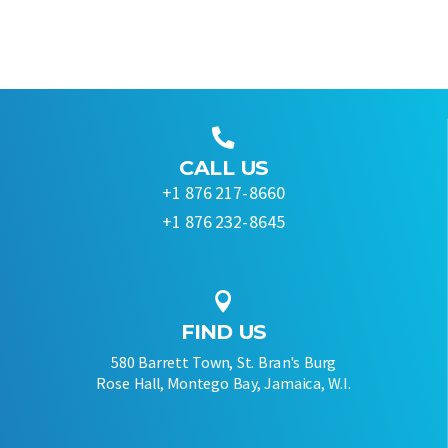

CALL US
+1 876 217-8660
+1 876 232-8645

FIND US
580 Barrett Town, St. Bran's Burg
Rose Hall, Montego Bay, Jamaica, W.I.