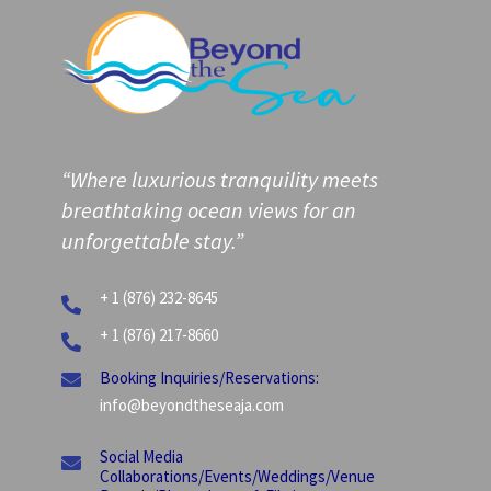
“Where luxurious tranquility meets
breathtaking ocean views for an
unforgettable stay.”
+ 1 (876) 232-8645

+ 1 (876) 217-8660

Booking Inquiries/Reservations:

info@beyondtheseaja.com
Social Media

Collaborations/Events/Weddings/Venue