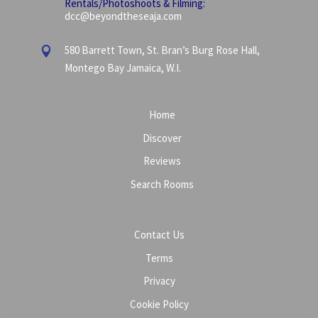
Rentals/Photoshoots & Filming:
dcc@beyondtheseaja.com
580 Barrett Town, St. Bran’s Burg Rose Hall,

Montego Bay Jamaica, W.I.
Home
Discover
Reviews
Search Rooms
Contact Us
Terms
Privacy
Cookie Policy